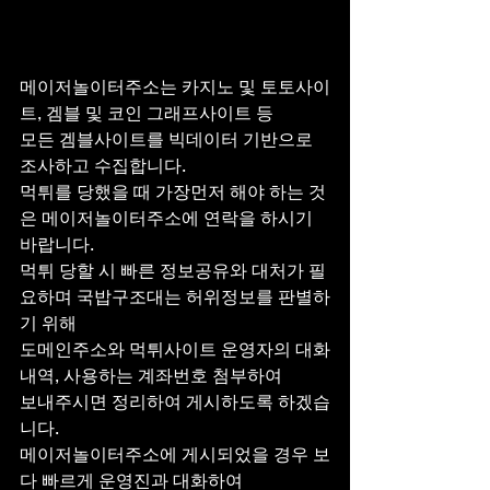
메이저놀이터주소는 카지노 및 토토사이
트, 겜블 및 코인 그래프사이트 등
모든 겜블사이트를 빅데이터 기반으로 
조사하고 수집합니다.
먹튀를 당했을 때 가장먼저 해야 하는 것
은 메이저놀이터주소에 연락을 하시기 
바랍니다.
먹튀 당할 시 빠른 정보공유와 대처가 필
요하며 국밥구조대는 허위정보를 판별하
기 위해
도메인주소와 먹튀사이트 운영자의 대화
내역, 사용하는 계좌번호 첨부하여
보내주시면 정리하여 게시하도록 하겠습
니다.
메이저놀이터주소에 게시되었을 경우 보
다 빠르게 운영진과 대화하여