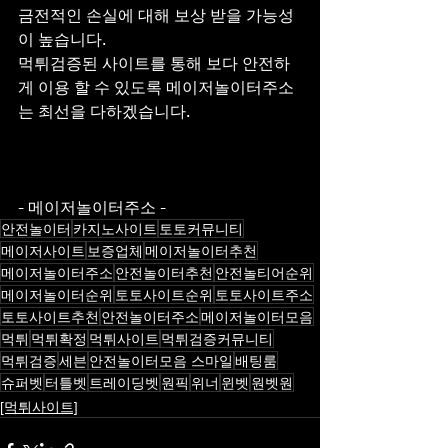
금전적인 손실에 대해 보상 받을 가능성
이 높습니다.
먹튀검증된 사이트를 통해 보다 안전하
게 이용 할 수 있도록 메이저놀이터주소
는 최선을 다하겠습니다.
- 메이저놀이터주소 -
안전놀이터
카지노사이트
토토커뮤니티
메이저사이트
보증업체
메이저놀이터추천
메이저놀이터주소
안전놀이터추천
안전놀티어순위
메이저놀이터순위
토토사이트순위
토토사이트주소
토토사이트추천
안전놀이터주소
메이저놀이터모음
먹튀
먹튀확정
먹튀사이트
먹튀검증커뮤니티
먹튀검증
세븐
안전놀이터모음 스마일
배팅룸
슈퍼벳
터틀벳
트레이딩벳
원픽
위너
윈벳
원벳원
[먹튀사이트]