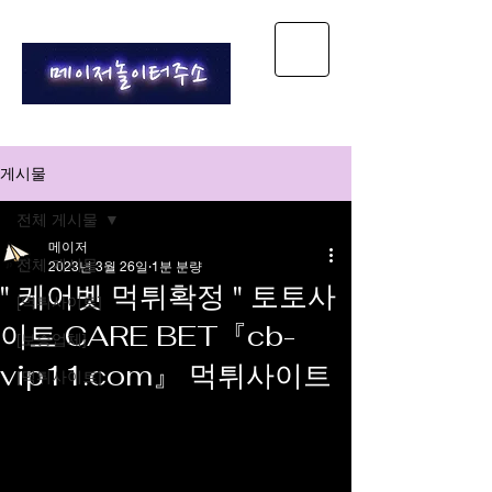
게시물
전체 게시물
메이저
전체 게시물
2023년 3월 26일
1분 분량
" 케어벳 먹튀확정 " 토토사
[먹튀사이트]
이트 CARE BET『cb-
[보증업체]
vip11.com』 먹튀사이트
[먹튀사이트]