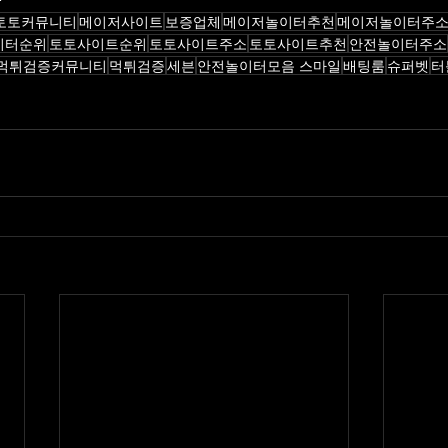
토토커뮤니티
메이저사이트
보증업체
메이저놀이터추천
메이저놀이터주
이터순위
토토사이트순위
토토사이트주소
토토사이트추천
안전놀이터주소
먹튀검증커뮤니티
먹튀검증
세븐
안전놀이터모음 스마일
배팅룸
슈퍼벳
터