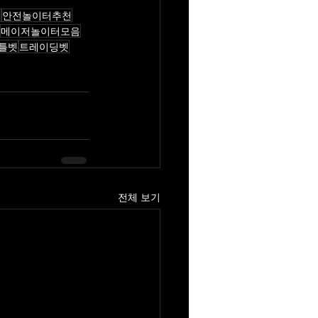
소
안전놀이터추천
메이저놀이터모음
틀벳
트레이딩벳
전체 보기