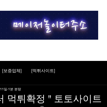
메이저놀이터
보증업체
먹튀사이트
[보증업체]
[먹튀사이트]
 11일
1분 분량
터 먹튀확정 " 토토사이트