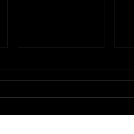
" 파워볼쌈치기 먹튀확정 " 토
" 3
토사이트 POWER CAMP
트 3
『sd-070.com』 먹튀사이
30
트
【메이저놀이터주소】