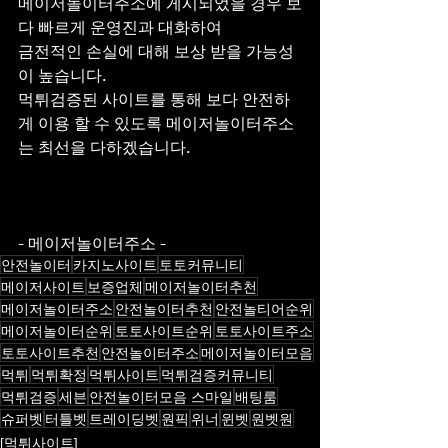
메이저놀이터주소에 게시되었을 경우 보
다 빠르게 운영진과 대화하여
금전적인 손실에 대해 보상 받을 가능성
이 높습니다.
먹튀검증된 사이트를 통해 보다 안전하
게 이용 할 수 있도록 메이저놀이터주소
는 최선을 다하겠습니다.
- 메이저놀이터주소 -
안전놀이터
카지노사이트
토토커뮤니티
메이저사이트
보증업체
메이저놀이터추천
메이저놀이터주소
안전놀이터추천
안전놀티어순위
메이저놀이터순위
토토사이트순위
토토사이트주소
토토사이트추천
안전놀이터주소
메이저놀이터모음
먹튀
먹튀확정
먹튀사이트
먹튀검증커뮤니티
먹튀검증
세븐
안전놀이터모음 스마일
배팅룸
슈퍼벳
터틀벳
트레이딩벳
원픽
위너
윈벳
원벳원
[먹튀사이트]