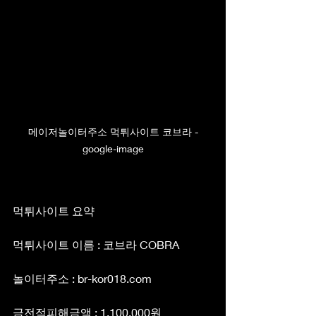
메이저놀이터주소 먹튀사이트 코브라 -
google-image
먹튀사이트 요약
먹튀사이트 이름 : ​코브라 COBRA
놀이터주소 : br-kor018.com
금전적피해금액 : 1,100,000원