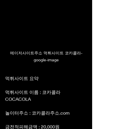
메이저사이트주소 먹튀사이트 코카콜라-
google-image
먹튀사이트 요약
먹튀사이트 이름 : ​코카콜라 
COCACOLA
놀이터주소 : 코카콜라주소.com
금전적피해금액 : 20,000원