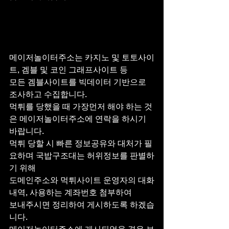
메이저놀이터주소는 카지노 및 토토사이
트, 겜블 및 코인 그래프사이트 등
모든 겜블사이트를 빅데이터 기반으로 
조사하고 수집합니다.
먹튀를 당했을 때 가장먼저 해야 하는 것
은 메이저놀이터주소에 연락을 하시기 
바랍니다.
먹튀 당할 시 빠른 정보공유와 대처가 필
요하며 국밥구조대는 허위정보를 판별하
기 위해
도메인주소와 먹튀사이트 운영자의 대화
내역, 사용하는 계좌번호 첨부하여
보내주시면 정리하여 게시하도록 하겠습
니다.
메이저놀이터주소에 게시되었을 경우 보