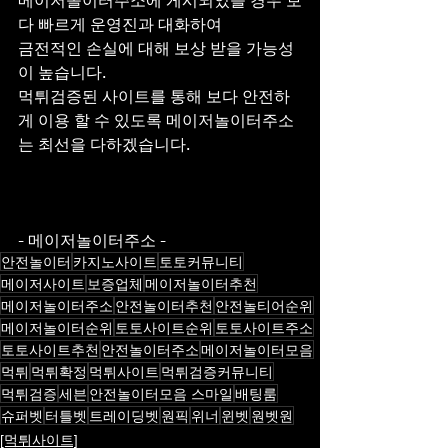
다 빠르게 운영진과 대화하여
금전적인 손실에 대해 보상 받을 가능성
이 높습니다.
먹튀검증된 사이트를 통해 보다 안전하
게 이용 할 수 있도록 메이저놀이터주소
는 최선을 다하겠습니다.
- 메이저놀이터주소 -
안전놀이터
카지노사이트
토토커뮤니티
메이저사이트
보증업체
메이저놀이터추천
메이저놀이터주소
안전놀이터추천
안전놀티어순위
메이저놀이터순위
토토사이트순위
토토사이트주소
토토사이트추천
안전놀이터주소
메이저놀이터모음
먹튀
먹튀확정
먹튀사이트
먹튀검증커뮤니티
먹튀검증
세븐
안전놀이터모음 스마일
배팅룸
슈퍼벳
터틀벳
트레이딩벳
원픽
위너
윈벳
원벳원
[먹튀사이트]