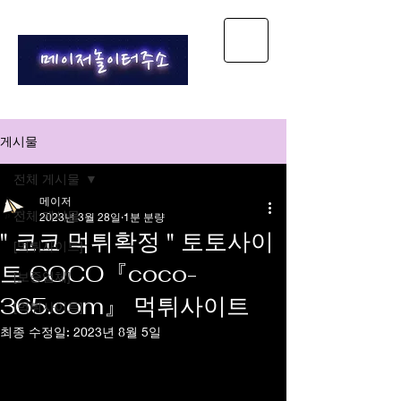
게시물
전체 게시물
메이저
전체 게시물
2023년 3월 28일
1분 분량
" 코코 먹튀확정 " 토토사이
[먹튀사이트]
트 COCO『coco-
[보증업체]
365.com』 먹튀사이트
[먹튀사이트]
최종 수정일:
2023년 8월 5일