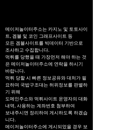
메이저놀이터주소는 카지노 및 토토사이
트, 겜블 및 코인 그래프사이트 등
모든 겜블사이트를 빅데이터 기반으로 
조사하고 수집합니다.
먹튀를 당했을 때 가장먼저 해야 하는 것
은 메이저놀이터주소에 연락을 하시기 
바랍니다.
먹튀 당할 시 빠른 정보공유와 대처가 필
요하며 국밥구조대는 허위정보를 판별하
기 위해
도메인주소와 먹튀사이트 운영자의 대화
내역, 사용하는 계좌번호 첨부하여
보내주시면 정리하여 게시하도록 하겠습
니다.
메이저놀이터주소에 게시되었을 경우 보