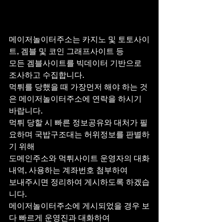
메이저놀이터주소는 카지노 및 토토사이
트, 겜블 및 코인 그래프사이트 등
모든 겜블사이트를 빅데이터 기반으로 
조사하고 수집합니다.
먹튀를 당했을 때 가장먼저 해야 하는 것
은 메이저놀이터주소에 연락을 하시기 
바랍니다.
먹튀 당할 시 빠른 정보공유와 대처가 필
요하며 국밥구조대는 허위정보를 판별하
기 위해
도메인주소와 먹튀사이트 운영자의 대화
내역, 사용하는 계좌번호 첨부하여
보내주시면 정리하여 게시하도록 하겠습
니다.
메이저놀이터주소에 게시되었을 경우 보
다 빠르게 운영진과 대화하여