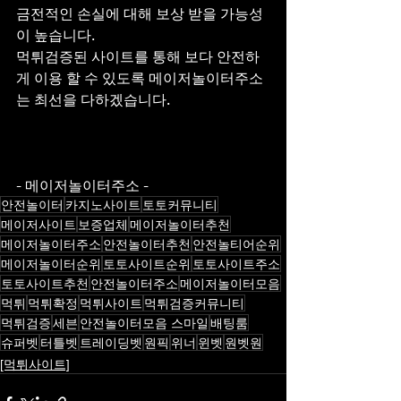
금전적인 손실에 대해 보상 받을 가능성
이 높습니다.
먹튀검증된 사이트를 통해 보다 안전하
게 이용 할 수 있도록 메이저놀이터주소
는 최선을 다하겠습니다.
- 메이저놀이터주소 -
안전놀이터
카지노사이트
토토커뮤니티
메이저사이트
보증업체
메이저놀이터추천
메이저놀이터주소
안전놀이터추천
안전놀티어순위
메이저놀이터순위
토토사이트순위
토토사이트주소
토토사이트추천
안전놀이터주소
메이저놀이터모음
먹튀
먹튀확정
먹튀사이트
먹튀검증커뮤니티
먹튀검증
세븐
안전놀이터모음 스마일
배팅룸
슈퍼벳
터틀벳
트레이딩벳
원픽
위너
윈벳
원벳원
[먹튀사이트]