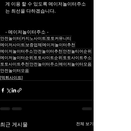
게 이용 할 수 있도록 메이저놀이터주소
는 최선을 다하겠습니다.
- 메이저놀이터주소 -
안전놀이터
카지노사이트
토토커뮤니티
메이저사이트
보증업체
메이저놀이터추천
메이저놀이터주소
안전놀이터추천
안전놀티어순위
메이저놀이터순위
토토사이트순위
토토사이트주소
토토사이트추천
안전놀이터주소
메이저놀이터모음
안전놀이터모음
[먹튀사이트]
최근 게시물
전체 보기