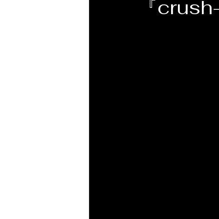
『crus