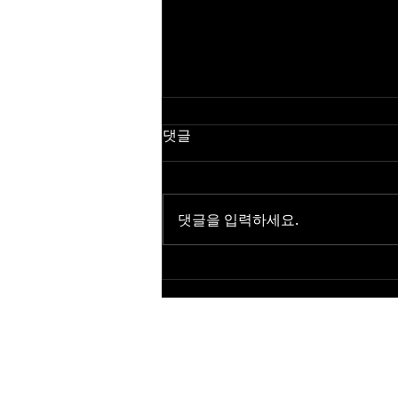
댓글
댓글을 입력하세요.
" 리드벳 먹튀확정 " 토토사이
트 LEADBET 『j-
007.com』 먹튀사이트