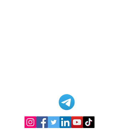
먹튀,먹튀확정,먹튀사이트,먹튀검증,먹튀검증커뮤니티,
안전놀이터,
메이저사이트,토토커뮤니티,카지노사이트,
에볼루션,슬롯사이트,
슬롯게임,바카라,
블랙잭,보증업체,
안전놀이터주소,
안전놀이터추천,
안전놀이터순위,
안전놀이터모음,
안전사이트주소,안전사이트추천,
안전사이트순위​,안전사이트모음,
메이저놀이터주소,메이저놀이터추천,
메이저놀이터순위,
메이저놀이터모음,
메이저사이트주소,
메이저놀이터추천,
메이저사이트순위,메이저놀이터모음
해외메이저놀이터주소,
메이저놀이터 검증사이트,
메이저놀이터 놀검소,
메이저 배팅사이트,메이저 안전공원