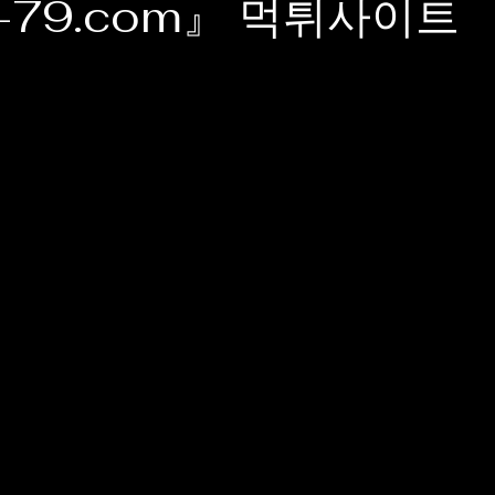
p-79.com』 먹튀사이트