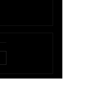
00벳 먹튀확정 " 토토사이
00BET 『sw-
0b.com』 먹튀사이트
1