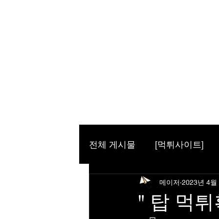
전체 게시물
[먹튀사이트]
메이저
2023년 4월
" 탑 먹