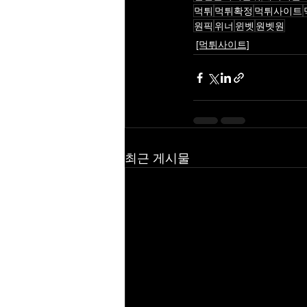
먹튀
먹튀확정
먹튀사이트
원픽
위너
윈벳
원벳원
[먹튀사이트]
최근 게시물