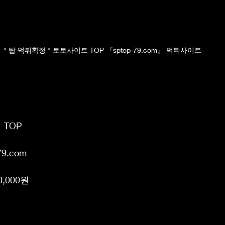
" 탑 먹튀확정 " 토토사이트 TOP 『sptop-79.com』 먹튀사이트
 TOP
9.com
,000원