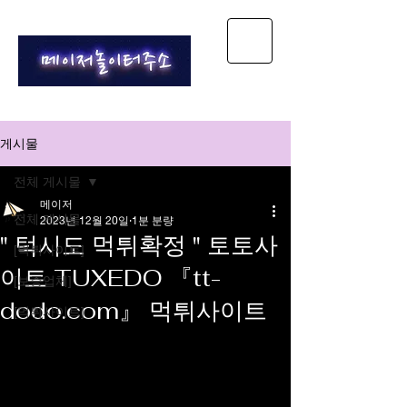
게시물
전체 게시물
메이저
전체 게시물
2023년 12월 20일
1분 분량
" 턱시도 먹튀확정 " 토토사
[먹튀사이트]
이트 TUXEDO 『tt-
[보증업체]
dodo.com』 먹튀사이트
[먹튀사이트]