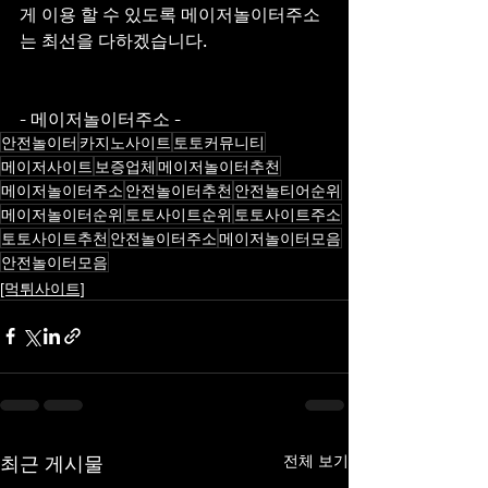
게 이용 할 수 있도록 메이저놀이터주소
는 최선을 다하겠습니다.
- 메이저놀이터주소 -
안전놀이터
카지노사이트
토토커뮤니티
메이저사이트
보증업체
메이저놀이터추천
메이저놀이터주소
안전놀이터추천
안전놀티어순위
메이저놀이터순위
토토사이트순위
토토사이트주소
토토사이트추천
안전놀이터주소
메이저놀이터모음
안전놀이터모음
[먹튀사이트]
최근 게시물
전체 보기