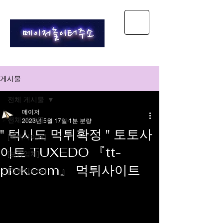
게시물
전체 게시물
메이저
전체 게시물
2023년 5월 17일
1분 분량
" 턱시도 먹튀확정 " 토토사
[먹튀사이트]
이트 TUXEDO 『tt-
[보증업체]
pick.com』 먹튀사이트
[먹튀사이트]