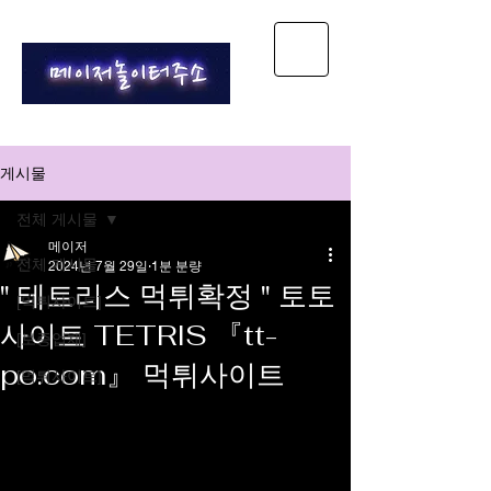
게시물
전체 게시물
메이저
전체 게시물
2024년 7월 29일
1분 분량
" 테트리스 먹튀확정 " 토토
[먹튀사이트]
사이트 TETRIS 『tt-
[보증업체]
po.com』 먹튀사이트
[먹튀사이트]