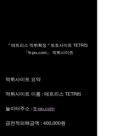
" 테트리스 먹튀확정 " 토토사이트 TETRIS 
『tt-po.com』 먹튀사이트
먹튀사이트 요약
먹튀사이트 이름 : ​테트리스 TETRIS
놀이터주소 : 
tt-po.com
금전적피해금액 : 400,000원