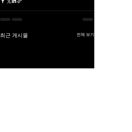
최근 게시물
전체 보기