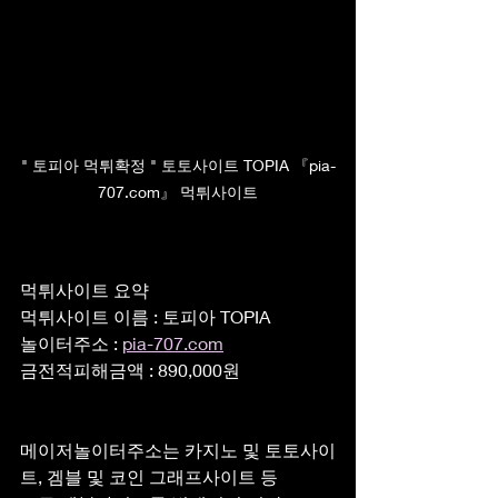
" 토피아 먹튀확정 " 토토사이트 TOPIA 『pia-
707.com』 먹튀사이트
먹튀사이트 요약
먹튀사이트 이름 : ​토피아 TOPIA
놀이터주소 : 
pia-707.com
금전적피해금액 : 890,000원
메이저놀이터주소는 카지노 및 토토사이
트, 겜블 및 코인 그래프사이트 등