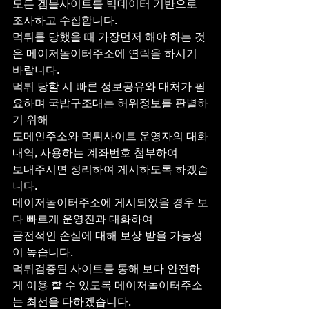
모든 겜블사이트를 빅데이터 기반으로 
조사하고 수집합니다.
먹튀를 당했을 때 가장먼저 해야 하는 것
은 메이저놀이터주소에 연락을 하시기 
바랍니다.
먹튀 당할 시 빠른 정보공유와 대처가 필
요하며 국밥구조대는 허위정보를 판별하
기 위해
도메인주소와 먹튀사이트 운영자의 대화
내역, 사용하는 계좌번호 첨부하여
보내주시면 정리하여 게시하도록 하겠습
니다.
메이저놀이터주소에 게시되었을 경우 보
다 빠르게 운영진과 대화하여
금전적인 손실에 대해 보상 받을 가능성
이 높습니다.
먹튀검증된 사이트를 통해 보다 안전하
게 이용 할 수 있도록 메이저놀이터주소
는 최선을 다하겠습니다.