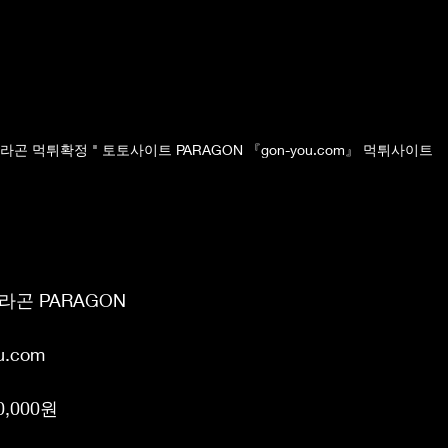
파라곤 먹튀확정 " 토토사이트 PARAGON 『gon-you.com』 먹튀사이트
라곤 PARAGON
u.com
,000원