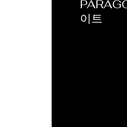
PARAG
이트