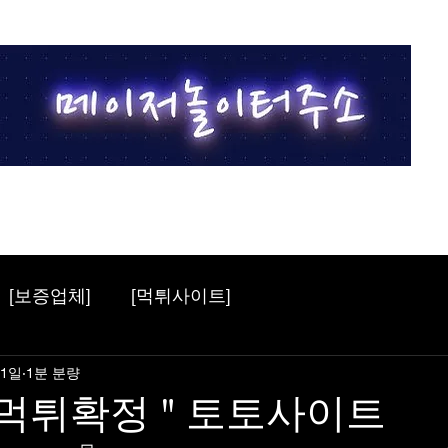
메이저놀이터
보증업체
먹튀사이트
[보증업체]
[먹튀사이트]
 1일
1분 분량
 먹튀확정 " 토토사이트