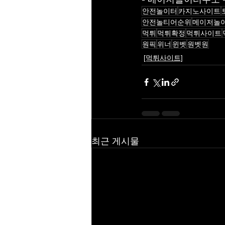
안전놀이터
카지노사이트
안전놀티어순위
메이저놀
먹튀
먹튀확정
먹튀사이트
원픽
위너
윈벳
원벳원
[먹튀사이트]
최근 게시물