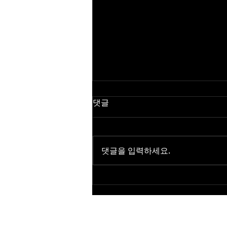
댓글
댓글을 입력하세요.
" 리드벳 먹튀확정 " 토토사이
트 LEADBET 『j-
007.com』 먹튀사이트