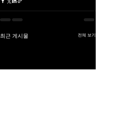
최근 게시물
전체 보기