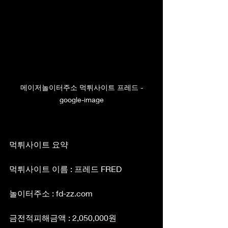
메이저놀이터주소 먹튀사이트 프레드 -
google-image
먹튀사이트 요약
먹튀사이트 이름 : ​프레드 FRED
놀이터주소 : fd-zz.com
금전적피해금액 : 2,050,000원