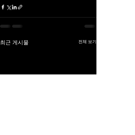
최근 게시물
전체 보기