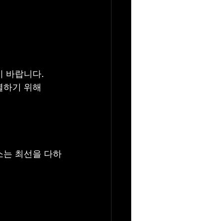
 바랍니다.
별하기 위해
소는 최선을 다하