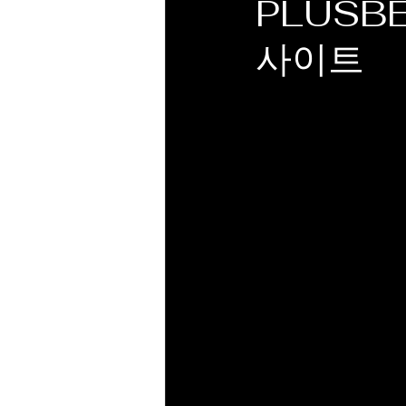
PLUSBE
사이트