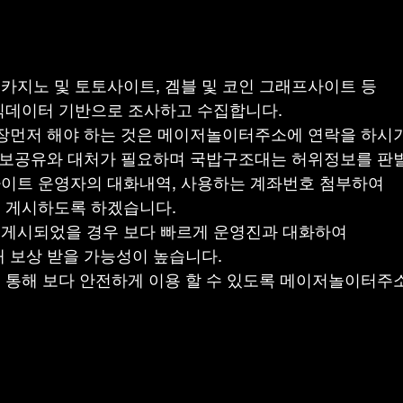
지노 및 토토사이트, 겜블 및 코인 그래프사이트 등
빅데이터 기반으로 조사하고 수집합니다.
장먼저 해야 하는 것은 메이저놀이터주소에 연락을 하시기
 정보공유와 대처가 필요하며 국밥구조대는 허위정보를 판
이트 운영자의 대화내역, 사용하는 계좌번호 첨부하여
 게시하도록 하겠습니다.
게시되었을 경우 보다 빠르게 운영진과 대화하여
 보상 받을 가능성이 높습니다.
통해 보다 안전하게 이용 할 수 있도록 메이저놀이터주
-