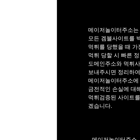
메이저놀이터주소는 카
모든 겜블사이트를 
먹튀를 당했을 때 가
먹튀 당할 시 빠른
도메인주소와 먹튀사
보내주시면 정리하여
메이저놀이터주소에 
금전적인 손실에 대해
먹튀검증된 사이트를 
겠습니다.
- 메이저놀이터주소 