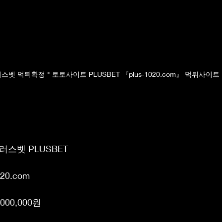
러스벳 먹튀확정 " 토토사이트 PLUSBET 『plus-1020.com』 먹튀사이트
러스벳 PLUSBET
20.com
00,000원