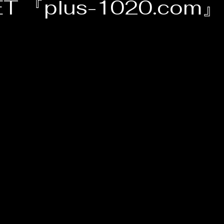
T 『plus-1020.com