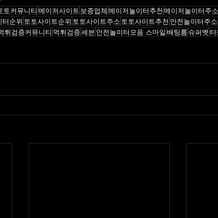
토토커뮤니티
메이저사이트
보증업체
메이저놀이터추천
메이저놀이터주
이터순위
토토사이트순위
토토사이트주소
토토사이트추천
안전놀이터주소
먹튀검증커뮤니티
먹튀검증
세븐
안전놀이터모음 스마일
배팅룸
슈퍼벳
터