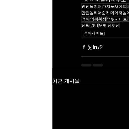
안전놀이터
카지노사이트
안전놀티어순위
메이저놀
먹튀
먹튀확정
먹튀사이트
원픽
위너
윈벳
원벳원
[먹튀사이트]
최근 게시물