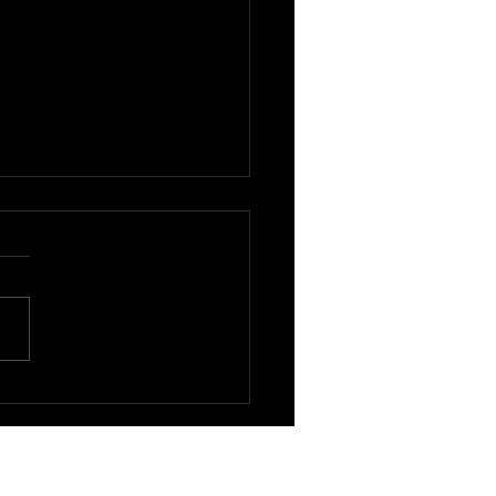
00벳 먹튀확정 " 토토사이
00BET 『sw-
0b.com』 먹튀사이트