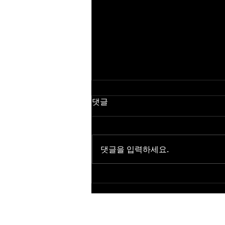
댓글
댓글을 입력하세요.
" 리드벳 먹튀확정 " 토토사이
트 LEADBET 『j-
007.com』 먹튀사이트