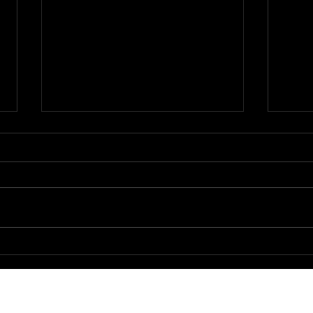
" 파워볼쌈치기 먹튀확정 " 토
" 3
토사이트 POWER CAMP
트 3
『sd-070.com』 먹튀사이
30
트
【메이저놀이터주소】