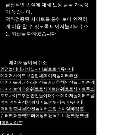
금전적인 손실에 대해 보상 받을 가능성
이 높습니다.
먹튀검증된 사이트를 통해 보다 안전하
게 이용 할 수 있도록 메이저놀이터주소
는 최선을 다하겠습니다.
- 메이저놀이터주소 -
안전놀이터
카지노사이트
토토커뮤니티
메이저사이트
보증업체
메이저놀이터추천
메이저놀이터주소
안전놀이터추천
안전놀티어순위
메이저놀이터순위
토토사이트순위
토토사이트주소
토토사이트추천
안전놀이터주소
메이저놀이터모음
먹튀
먹튀확정
먹튀사이트
먹튀검증커뮤니티
먹튀검증
세븐
안전놀이터모음 스마일
배팅룸
슈퍼벳
터틀벳
트레이딩벳
원픽
위너
윈벳
원벳원
[먹튀사이트]