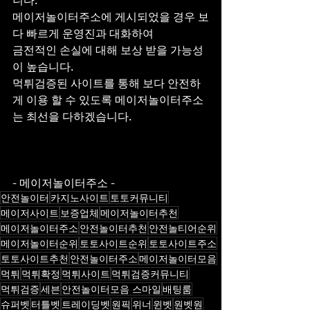
메이저놀이터주소에 게시되었을 경우 보
다 빠르게 운영진과 대화하여
금전적인 손실에 대해 보상 받을 가능성
이 높습니다.
먹튀검증된 사이트를 통해 보다 안전하
게 이용 할 수 있도록 메이저놀이터주소
는 최선을 다하겠습니다.
- 메이저놀이터주소 -
안전놀이터
카지노사이트
토토커뮤니티
메이저사이트
보증업체
메이저놀이터추천
메이저놀이터주소
안전놀이터추천
안전놀티어순위
메이저놀이터순위
토토사이트순위
토토사이트주소
토토사이트추천
안전놀이터주소
메이저놀이터모음
먹튀
먹튀확정
먹튀사이트
먹튀검증커뮤니티
먹튀검증
세븐
안전놀이터모음 스마일
배팅룸
슈퍼벳
터틀벳
트레이딩벳
원픽
위너
윈벳
원벳원