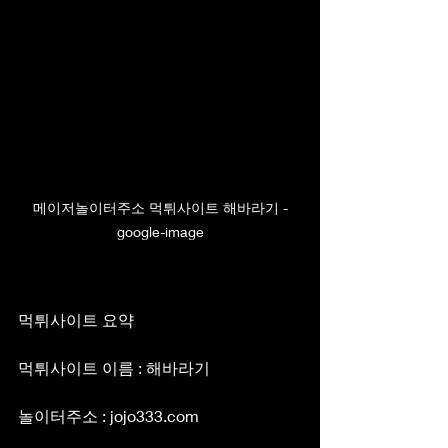
메이저놀이터주소 먹튀사이트 해바라기 -
google-image
먹튀사이트 요약
먹튀사이트 이름 : ​해바라기
놀이터주소 : jojo333.com