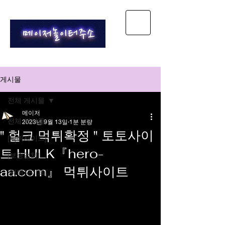
게시물
전체 게시물
메이저
전체 게시물
2023년 9월 13일
1분 분량
" 헐크 먹튀확정 " 토토사이
[먹튀사이트]
트 HULK『hero-
[보증업체]
aa.com』 먹튀사이트
[먹튀사이트]