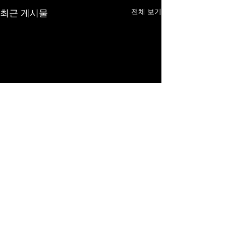
최근 게시물
전체 보기
댓글