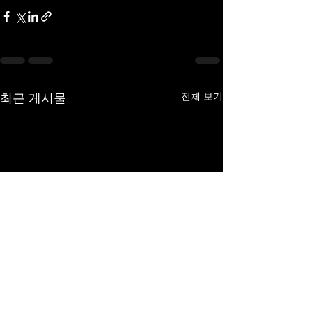
최근 게시물
전체 보기