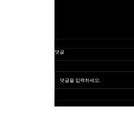
댓글
댓글을 입력하세요.
" 리드벳 먹튀확정 " 토토사이
트 LEADBET 『j-
007.com』 먹튀사이트