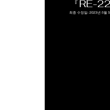
『RE-2
최종 수정일:
2023년 8월 