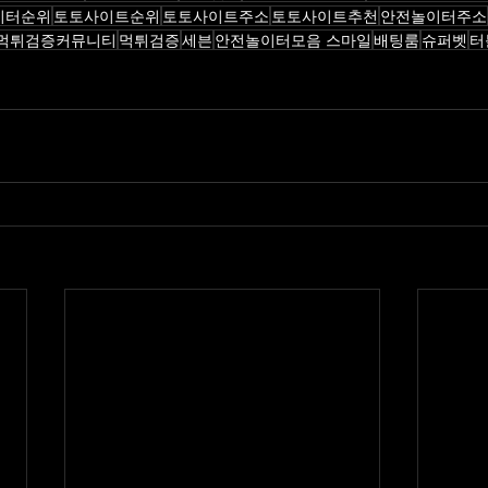
이터순위
토토사이트순위
토토사이트주소
토토사이트추천
안전놀이터주소
먹튀검증커뮤니티
먹튀검증
세븐
안전놀이터모음 스마일
배팅룸
슈퍼벳
터