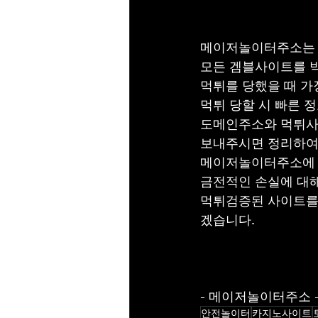
메이저놀이터주소는 카
모든 겜블사이트를 
먹튀를 당했을 때 가
먹튀 당할 시 빠른
도메인주소와 먹튀사
보내주시면 정리하여
메이저놀이터주소에 
금전적인 손실에 대해
먹튀검증된 사이트를 
겠습니다.
- 메이저놀이터주소 
안전놀이터
카지노사이트