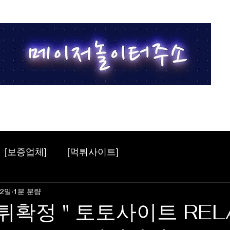
메이저놀이터
보증업체
먹튀사이트
[보증업체]
[먹튀사이트]
 2일
1분 분량
먹튀확정 " 토토사이트 REL