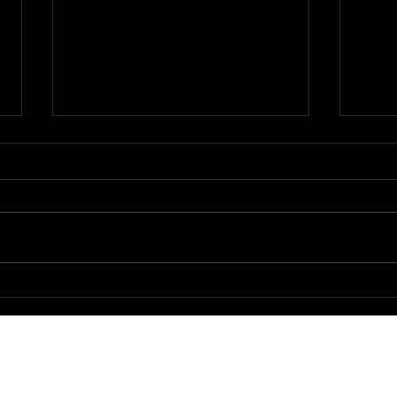
" 파워볼쌈치기 먹튀확정 " 토
" 3
토사이트 POWER CAMP
트 3
『sd-070.com』 먹튀사이
30
트
【메이저놀이터주소】