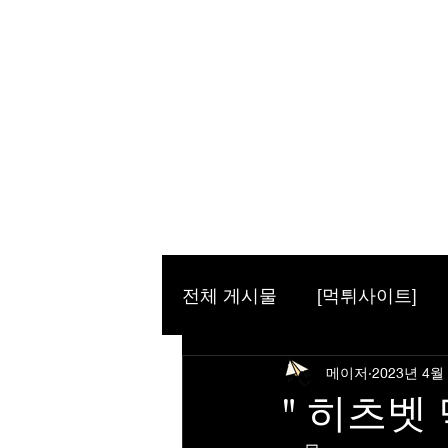
전체 게시물
[먹튀사이트]
메이저
2023년 4월
" 히츠벳