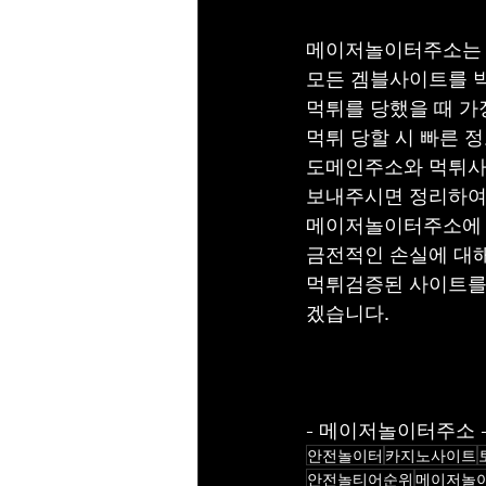
메이저놀이터주소는 카
모든 겜블사이트를 
먹튀를 당했을 때 가
먹튀 당할 시 빠른
도메인주소와 먹튀사
보내주시면 정리하여
메이저놀이터주소에 
금전적인 손실에 대해
먹튀검증된 사이트를 
겠습니다.
- 메이저놀이터주소 
안전놀이터
카지노사이트
안전놀티어순위
메이저놀