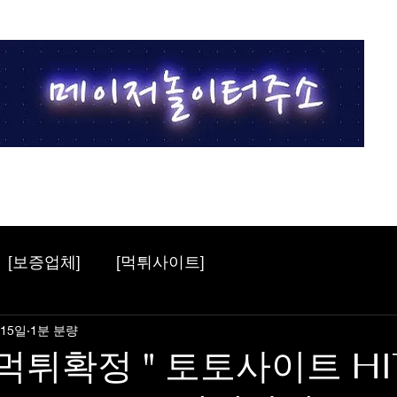
메이저놀이터
보증업체
먹튀사이트
[보증업체]
[먹튀사이트]
 15일
1분 분량
 먹튀확정 " 토토사이트 HI