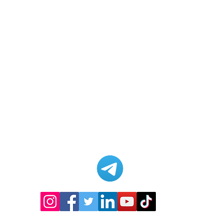
먹튀,먹튀확정,먹튀사이트,먹튀검증,먹튀검증커뮤니티,
안전놀이터,
메이저사이트,토토커뮤니티,카지노사이트,
에볼루션,슬롯사이트,
슬롯게임,바카라,
블랙잭,보증업체,
안전놀이터주소,
안전놀이터추천,
안전놀이터순위,
안전놀이터모음,
안전사이트주소,안전사이트추천,
안전사이트순위​,안전사이트모음,
메이저놀이터주소,메이저놀이터추천,
메이저놀이터순위,
메이저놀이터모음,
메이저사이트주소,
메이저놀이터추천,
메이저사이트순위,메이저놀이터모음
해외메이저놀이터주소,
메이저놀이터 검증사이트,
메이저놀이터 놀검소,
메이저 배팅사이트,메이저 안전공원