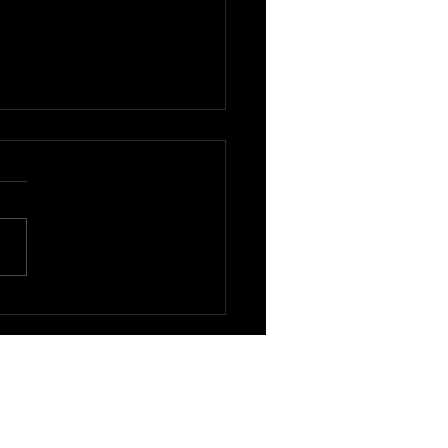
00벳 먹튀확정 " 토토사이
00BET 『sw-
0b.com』 먹튀사이트
1