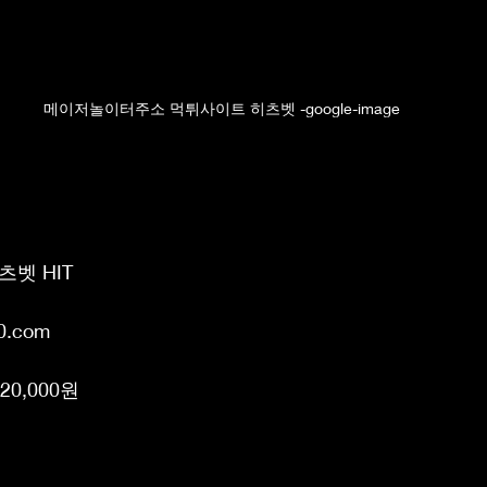
메이저놀이터주소 먹튀사이트 히츠벳 -google-image
츠벳 HIT
0.com
20,000원