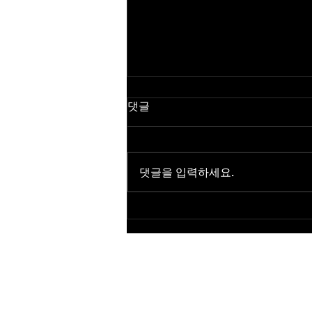
댓글
댓글을 입력하세요.
" 리드벳 먹튀확정 " 토토사이
트 LEADBET 『j-
007.com』 먹튀사이트