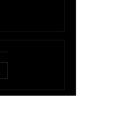
00벳 먹튀확정 " 토토사이
00BET 『sw-
0b.com』 먹튀사이트
1