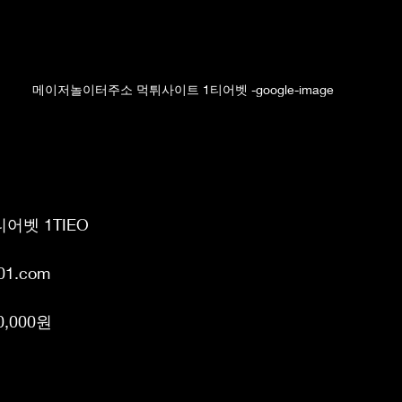
메이저놀이터주소 먹튀사이트 1티어벳 -google-image
티어벳 1TIEO
1.com
,000원