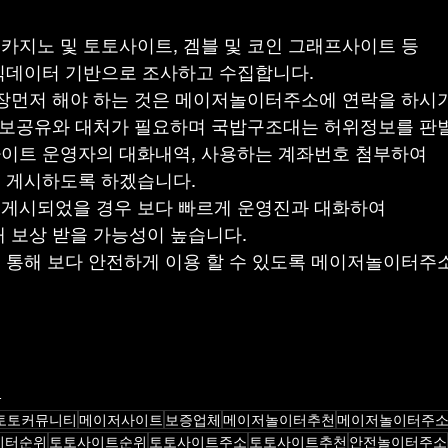
지노 및 토토사이트, 겜블 및 코인 그래프사이트 등
빅데이터 기반으로 조사하고 수집합니다.
장먼저 해야 하는 것은 메이저놀이터주소에 연락을 하시기
 정보공유와 대처가 필요하며 국밥구조대는 허위정보를 판
이트 운영자의 대화내역, 사용하는 계좌번호 첨부하여
 게시하도록 하겠습니다.
게시되었을 경우 보다 빠르게 운영진과 대화하여
 보상 받을 가능성이 높습니다.
통해 보다 안전하게 이용 할 수 있도록 메이저놀이터주
-
토토커뮤니티
메이저사이트
보증업체
메이저놀이터추천
메이저놀이터주
이터순위
토토사이트순위
토토사이트주소
토토사이트추천
안전놀이터주소