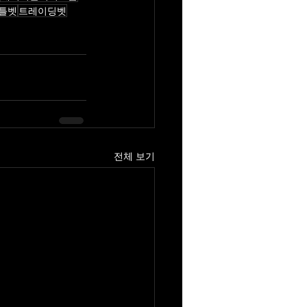
틀벳
트레이딩벳
전체 보기