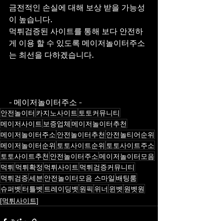
금전적인 손실에 대해 보상 받을 가능성
이 높습니다.
먹튀검증된 사이트를 통해 보다 안전하
게 이용 할 수 있도록 메이저놀이터주소
는 최선을 다하겠습니다.
- 메이저놀이터주소 -
안전놀이터
카지노사이트
토토커뮤니티
메이저사이트
보증업체
메이저놀이터추천
메이저놀이터주소
안전놀이터추천
안전놀티어순위
메이저놀이터순위
토토사이트순위
토토사이트주소
토토사이트추천
안전놀이터주소
메이저놀이터모음
먹튀
먹튀확정
먹튀사이트
먹튀검증커뮤니티
먹튀검증
세븐
안전놀이터모음 스마일
배팅룸
슈퍼벳
터틀벳
트레이딩벳
원픽
위너
윈벳
원벳원
[먹튀사이트]