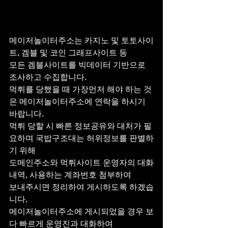
메이저놀이터주소는 카지노 및 토토사이
트, 겜블 및 코인 그래프사이트 등
모든 겜블사이트를 빅데이터 기반으로 
조사하고 수집합니다.
먹튀를 당했을 때 가장먼저 해야 하는 것
은 메이저놀이터주소에 연락을 하시기 
바랍니다.
먹튀 당할 시 빠른 정보공유와 대처가 필
요하며 국밥구조대는 허위정보를 판별하
기 위해
도메인주소와 먹튀사이트 운영자의 대화
내역, 사용하는 계좌번호 첨부하여
보내주시면 정리하여 게시하도록 하겠습
니다.
메이저놀이터주소에 게시되었을 경우 보
다 빠르게 운영진과 대화하여