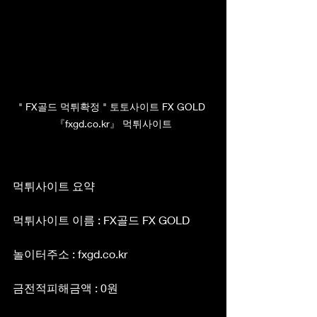
" FX골드 먹튀확정 " 토토사이트 FX GOLD 
『fxgd.co.kr』 먹튀사이트
먹튀사이트 요약
먹튀사이트 이름 : ​FX골드 FX GOLD
놀이터주소 : fxgd.co.kr
금전적피해금액 : 0원