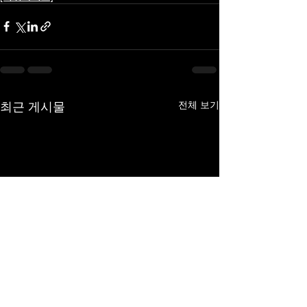
최근 게시물
전체 보기