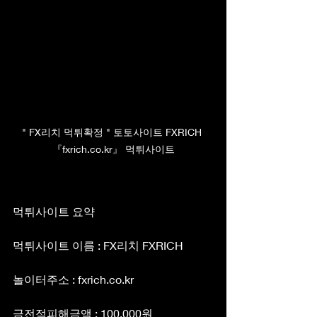
" FX리치 먹튀확정 " 토토사이트 FXRICH 
『fxrich.co.kr』 먹튀사이트
먹튀사이트 요약
먹튀사이트 이름 : ​FX리치 FXRICH
놀이터주소 : fxrich.co.kr
금전적피해금액 : 100,000원