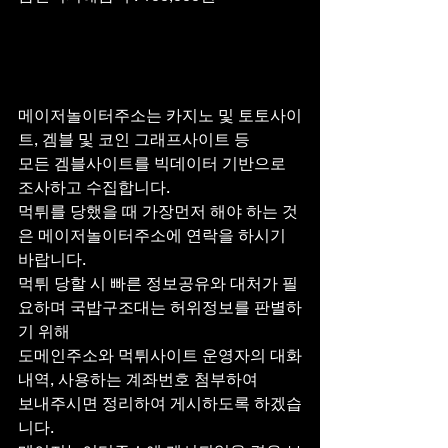
메이저놀이터주소는 카지노 및 토토사이
트, 겜블 및 코인 그래프사이트 등
모든 겜블사이트를 빅데이터 기반으로 
조사하고 수집합니다.
먹튀를 당했을 때 가장먼저 해야 하는 것
은 메이저놀이터주소에 연락을 하시기 
바랍니다.
먹튀 당할 시 빠른 정보공유와 대처가 필
요하며 국밥구조대는 허위정보를 판별하
기 위해
도메인주소와 먹튀사이트 운영자의 대화
내역, 사용하는 계좌번호 첨부하여
보내주시면 정리하여 게시하도록 하겠습
니다.