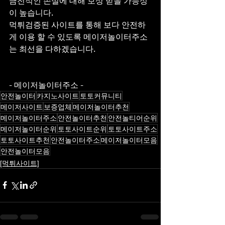
금전적인 손실에 대해 보상 받을 가능성
이 높습니다.
먹튀검증된 사이트를 통해 보다 안전하
게 이용 할 수 있도록 메이저놀이터주소
는 최선을 다하겠습니다.
- 메이저놀이터주소 -
안전놀이터
카지노사이트
토토커뮤니티
메이저사이트
보증업체
메이저놀이터추천
메이저놀이터주소
안전놀이터추천
안전놀티어순위
메이저놀이터순위
토토사이트순위
토토사이트주소
토토사이트추천
안전놀이터주소
메이저놀이터모음
안전놀이터모음
[먹튀사이트]