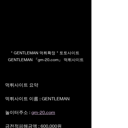
" GENTLEMAN 먹튀확정 " 토토사이트 
GENTLEMAN 『gm-20.com』 먹튀사이트
먹튀사이트 요약
먹튀사이트 이름 : ​GENTLEMAN
놀이터주소 : 
gm-20.com
금전적피해금액 : 600,000원