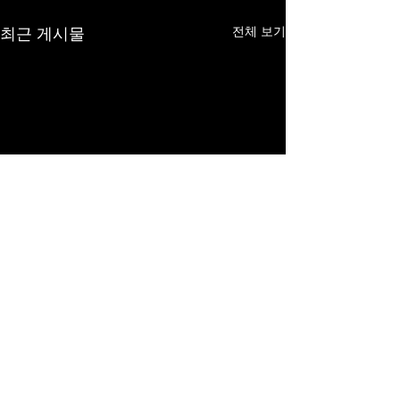
최근 게시물
전체 보기
댓글