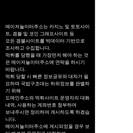
메이저놀이터주소는 카지노 및 토토사이
트, 겜블 및 코인 그래프사이트 등
모든 겜블사이트를 빅데이터 기반으로 
조사하고 수집합니다.
먹튀를 당했을 때 가장먼저 해야 하는 것
은 메이저놀이터주소에 연락을 하시기 
바랍니다.
먹튀 당할 시 빠른 정보공유와 대처가 필
요하며 국밥구조대는 허위정보를 판별하
기 위해
도메인주소와 먹튀사이트 운영자의 대화
내역, 사용하는 계좌번호 첨부하여
보내주시면 정리하여 게시하도록 하겠습
니다.
메이저놀이터주소에 게시되었을 경우 보