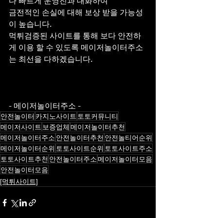
다 빠르게 운영진과 대화하여
금전적인 손실에 대해 보상 받을 가능성
이 높습니다.
먹튀검증된 사이트를 통해 보다 안전하
게 이용 할 수 있도록 메이저놀이터주소
는 최선을 다하겠습니다.
- 메이저놀이터주소 -
안전놀이터
카지노사이트
토토커뮤니티
메이저사이트
보증업체
메이저놀이터추천
메이저놀이터주소
안전놀이터추천
안전놀티어순위
메이저놀이터순위
토토사이트순위
토토사이트주소
토토사이트추천
안전놀이터주소
메이저놀이터모음
안전놀이터모음
[먹튀사이트]