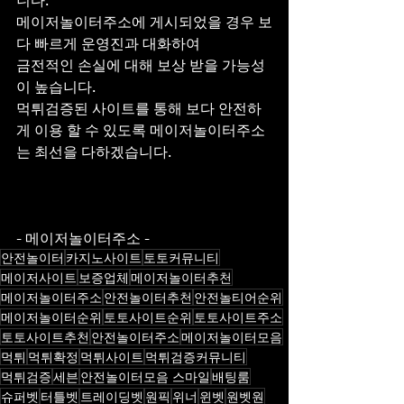
메이저놀이터주소에 게시되었을 경우 보
다 빠르게 운영진과 대화하여
금전적인 손실에 대해 보상 받을 가능성
이 높습니다.
먹튀검증된 사이트를 통해 보다 안전하
게 이용 할 수 있도록 메이저놀이터주소
는 최선을 다하겠습니다.
- 메이저놀이터주소 -
안전놀이터
카지노사이트
토토커뮤니티
메이저사이트
보증업체
메이저놀이터추천
메이저놀이터주소
안전놀이터추천
안전놀티어순위
메이저놀이터순위
토토사이트순위
토토사이트주소
토토사이트추천
안전놀이터주소
메이저놀이터모음
먹튀
먹튀확정
먹튀사이트
먹튀검증커뮤니티
먹튀검증
세븐
안전놀이터모음 스마일
배팅룸
슈퍼벳
터틀벳
트레이딩벳
원픽
위너
윈벳
원벳원