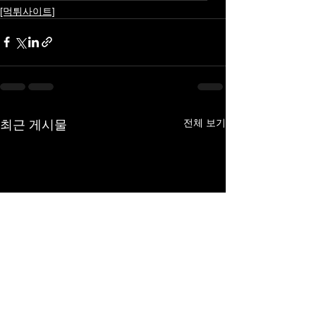
[먹튀사이트]
최근 게시물
전체 보기