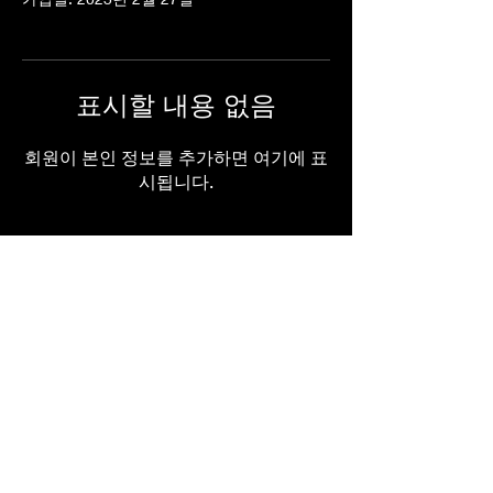
표시할 내용 없음
회원이 본인 정보를 추가하면 여기에 표
시됩니다.
【메이저놀이터주소】
토토사이트 안전놀이터 메이저사이트 추천 NO.1
먹튀,먹튀확정,먹튀사이트,먹튀검증,먹튀검증커뮤니티,
안전놀이터,
메이저사이트,토토커뮤니티,카지노사이트,
에볼루션,슬롯사이트,
슬롯게임,바카라,
블랙잭,보증업체,
안전놀이터주소,
안전놀이터추천,
안전놀이터순위,
안전놀이터모음,
안전사이트주소,안전사이트추천,
안전사이트순위​,안전사이트모음,
메이저놀이터주소,메이저놀이터추천,
메이저놀이터순위,
메이저놀이터모음,
메이저사이트주소,
메이저놀이터추천,
메이저사이트순위,메이저놀이터모음
해외메이저놀이터주소,
메이저놀이터 검증사이트,
메이저놀이터 놀검소,
메이저 배팅사이트,메이저 안전공원