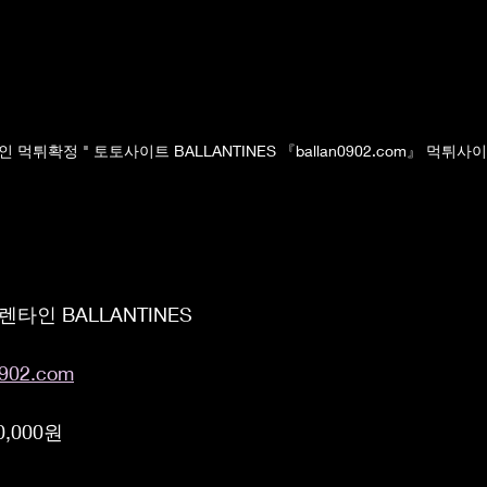
인 먹튀확정 " 토토사이트 BALLANTINES 『ballan0902.com』 먹튀사
렌타인 BALLANTINES
0902.com
,000원