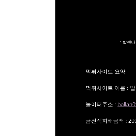
" 발렌타
먹튀사이트 요약
먹튀사이트 이름 : ​발
놀이터주소 : 
ballan
금전적피해금액 : 200