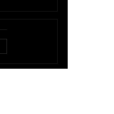
00벳 먹튀확정 " 토토사이
00BET 『sw-
0b.com』 먹튀사이트
1