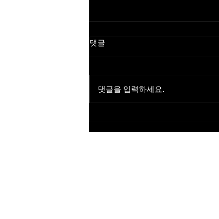
댓글
댓글을 입력하세요.
" 리드벳 먹튀확정 " 토토사이
트 LEADBET 『j-
007.com』 먹튀사이트